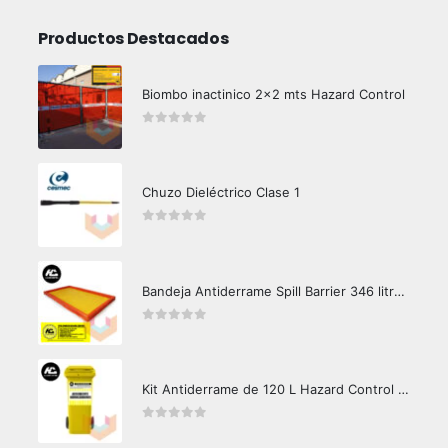
Productos Destacados
Biombo inactinico 2x2 mts Hazard Control
0
out of 5
Chuzo Dieléctrico Clase 1
0
out of 5
Bandeja Antiderrame Spill Barrier 346 litros Certificada
0
out of 5
Kit Antiderrame de 120 L Hazard Control (Hidrocarburos - Biodegradable)
0
out of 5