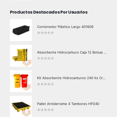
Productos Destacados Por Usuarios
Contenedor Plástico Largo 401606
0
out of 5
Absorbente Hidrocarburo Caja 12 Bolsas 1 kg Crunch Oil
0
out of 5
Kit Absorbente Hidrocarburos 240 lts Crunch Oil Área Limpia
0
out of 5
Pallet Antiderrame 4 Tambores HP240
0
out of 5