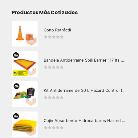
Productos Más Cotizados
Cono Retráctil
0
out of 5
Bandeja Antiderrame Spill Barrier 117 lts Certificada
0
out of 5
Kit Antiderrame de 30 L Hazard Control (Hidrocarburos - Biodegradable)
0
out of 5
Cojín Absorbente Hidrocarburos Hazard Control
0
out of 5