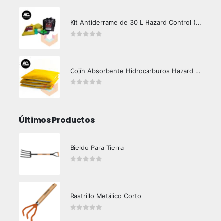
Kit Antiderrame de 30 L Hazard Control (Hidrocarburos - Biodegradable)
0
out of 5
Cojín Absorbente Hidrocarburos Hazard Control
0
out of 5
Últimos Productos
Bieldo Para Tierra
0
out of 5
Rastrillo Metálico Corto
0
out of 5