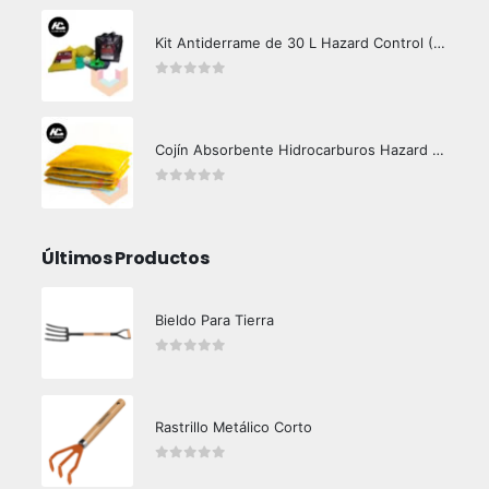
Kit Antiderrame de 30 L Hazard Control (Hidrocarburos - Biodegradable)
0
out of 5
Cojín Absorbente Hidrocarburos Hazard Control
0
out of 5
Últimos Productos
Bieldo Para Tierra
0
out of 5
Rastrillo Metálico Corto
0
out of 5