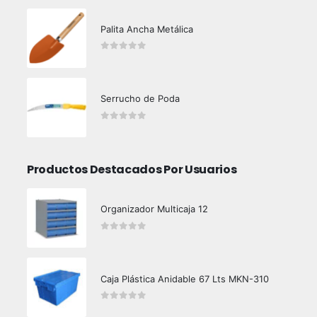
Palita Ancha Metálica
0
out of 5
Serrucho de Poda
0
out of 5
Productos Destacados Por Usuarios
Organizador Multicaja 12
0
out of 5
Caja Plástica Anidable 67 Lts MKN-310
0
out of 5