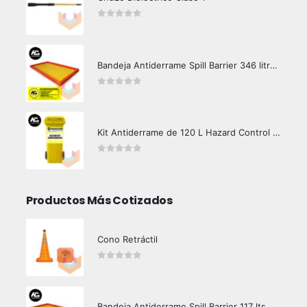
0
out of 5
Bandeja Antiderrame Spill Barrier 346 litros Certificada
0
out of 5
Kit Antiderrame de 120 L Hazard Control (Hidrocarburos - Biodegradable)
0
out of 5
Productos Más Cotizados
Cono Retráctil
0
out of 5
Bandeja Antiderrame Spill Barrier 117 lts Certificada