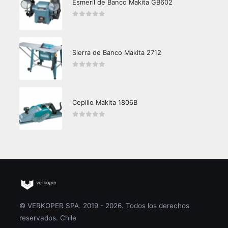
Esmeril de Banco Makita GB602
0
out of 5
Sierra de Banco Makita 2712
0
out of 5
Cepillo Makita 1806B
0
out of 5
© VERKOPER SPA. 2019 - 2026. Todos los derechos
reservados. Chile