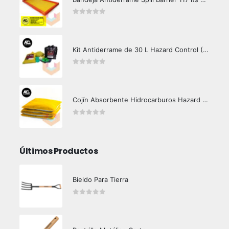
0
out of 5
Kit Antiderrame de 30 L Hazard Control (Hidrocarburos - Biodegradable)
0
out of 5
Cojín Absorbente Hidrocarburos Hazard Control
0
out of 5
Últimos Productos
Bieldo Para Tierra
0
out of 5