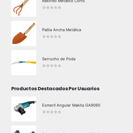
Rastrillo Metálico Corto
0
out of 5
Palita Ancha Metálica
0
out of 5
Serrucho de Poda
0
out of 5
Productos Destacados Por Usuarios
Esmeril Angular Makita GA9060
0
out of 5