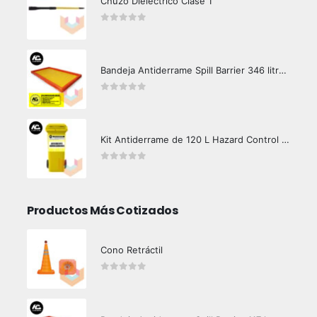
Chuzo Dieléctrico Clase 1
0
out of 5
Bandeja Antiderrame Spill Barrier 346 litros Certificada
0
out of 5
Kit Antiderrame de 120 L Hazard Control (Hidrocarburos - Biodegradable)
0
out of 5
Productos Más Cotizados
Cono Retráctil
0
out of 5