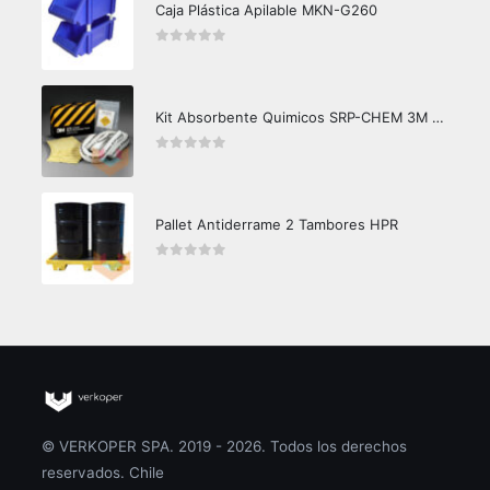
Caja Plástica Apilable MKN-G260
0
out of 5
Kit Absorbente Quimicos SRP-CHEM 3M Caja Master
0
out of 5
Pallet Antiderrame 2 Tambores HPR
0
out of 5
© VERKOPER SPA. 2019 - 2026. Todos los derechos
reservados. Chile