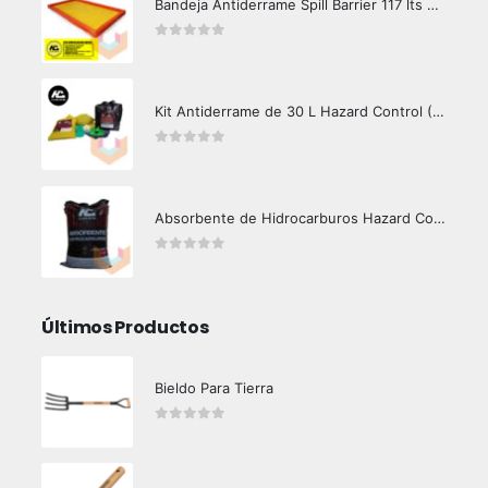
Bandeja Antiderrame Spill Barrier 117 lts Certificada
0
out of 5
Kit Antiderrame de 30 L Hazard Control (Hidrocarburos - Biodegradable)
0
out of 5
Absorbente de Hidrocarburos Hazard Control 12 Kg
0
out of 5
Últimos Productos
Bieldo Para Tierra
0
out of 5