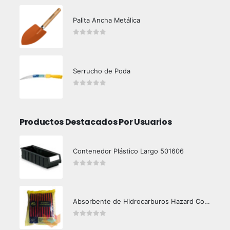
Palita Ancha Metálica
0
out of 5
Serrucho de Poda
0
out of 5
Productos Destacados Por Usuarios
Contenedor Plástico Largo 501606
0
out of 5
Absorbente de Hidrocarburos Hazard Control 1kg
0
out of 5