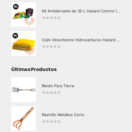
Kit Antiderrame de 30 L Hazard Control (Hidrocarburos - Biodegradable)
0
out of 5
Cojín Absorbente Hidrocarburos Hazard Control
0
out of 5
Últimos Productos
Bieldo Para Tierra
0
out of 5
Rastrillo Metálico Corto
0
out of 5