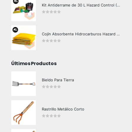
Kit Antiderrame de 30 L Hazard Control (Hidrocarburos - Biodegradable)
0
out of 5
Cojín Absorbente Hidrocarburos Hazard Control
0
out of 5
Últimos Productos
Bieldo Para Tierra
0
out of 5
Rastrillo Metálico Corto
0
out of 5