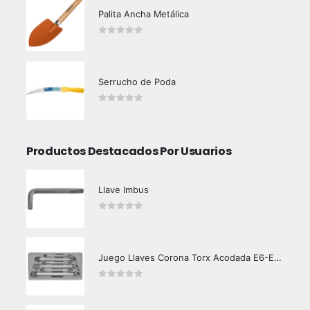
Palita Ancha Metálica
0
out of 5
Serrucho de Poda
0
out of 5
Productos Destacados Por Usuarios
Llave Imbus
0
out of 5
Juego Llaves Corona Torx Acodada E6-E24
0
out of 5