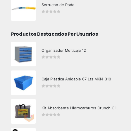
Serrucho de Poda
0
out of 5
Productos Destacados Por Usuarios
Organizador Multicaja 12
0
out of 5
Caja Plástica Anidable 67 Lts MKN-310
0
out of 5
Kit Absorbente Hidrocarburos Crunch Oil K3000
0
out of 5