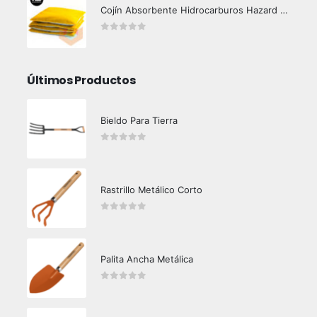
Cojín Absorbente Hidrocarburos Hazard Control
0
out of 5
Últimos Productos
Bieldo Para Tierra
0
out of 5
Rastrillo Metálico Corto
0
out of 5
Palita Ancha Metálica
0
out of 5