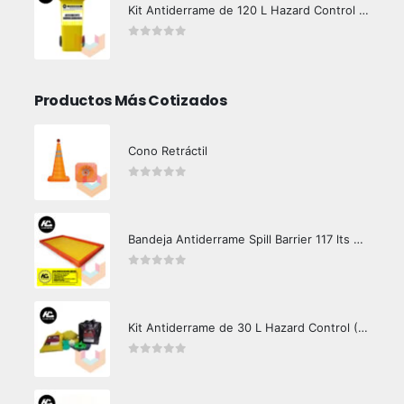
Kit Antiderrame de 120 L Hazard Control (Hidrocarburos - Biodegradable)
0
out of 5
Productos Más Cotizados
Cono Retráctil
0
out of 5
Bandeja Antiderrame Spill Barrier 117 lts Certificada
0
out of 5
Kit Antiderrame de 30 L Hazard Control (Hidrocarburos - Biodegradable)
0
out of 5