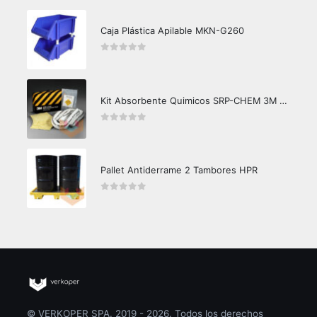
Caja Plástica Apilable MKN-G260
0
out of 5
Kit Absorbente Quimicos SRP-CHEM 3M Caja Master
0
out of 5
Pallet Antiderrame 2 Tambores HPR
0
out of 5
© VERKOPER SPA. 2019 - 2026. Todos los derechos