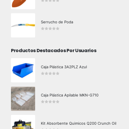
0
out of 5
Serrucho de Poda
0
out of 5
Productos Destacados Por Usuarios
Caja Plástica 3A2PLZ Azul
0
out of 5
Caja Plástica Apilable MKN-G710
0
out of 5
Kit Absorbente Quimicos Q200 Crunch Oil