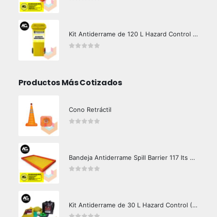
0
out of 5
Kit Antiderrame de 120 L Hazard Control (Hidrocarburos - Biodegradable)
0
out of 5
Productos Más Cotizados
Cono Retráctil
0
out of 5
Bandeja Antiderrame Spill Barrier 117 lts Certificada
0
out of 5
Kit Antiderrame de 30 L Hazard Control (Hidrocarburos - Biodegradable)