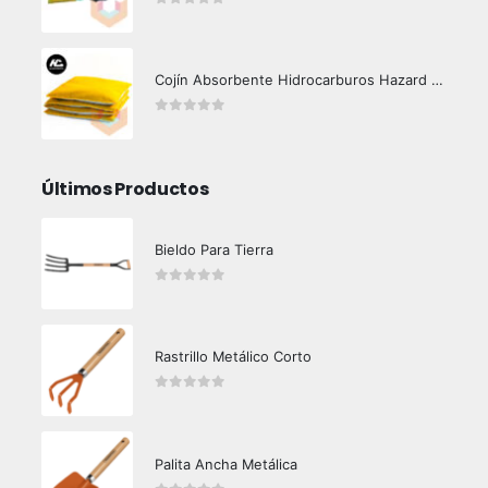
0
out of 5
Cojín Absorbente Hidrocarburos Hazard Control
0
out of 5
Últimos Productos
Bieldo Para Tierra
0
out of 5
Rastrillo Metálico Corto
0
out of 5
Palita Ancha Metálica