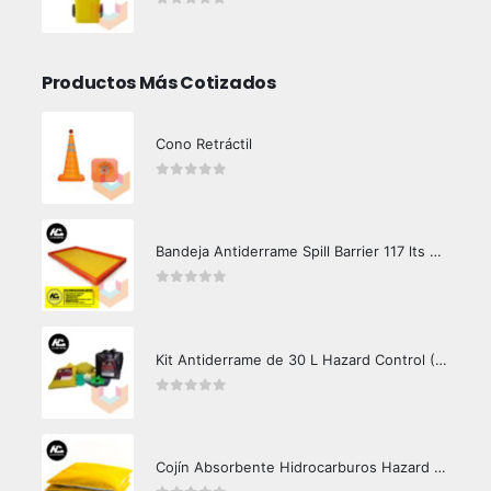
0
out of 5
Productos Más Cotizados
Cono Retráctil
0
out of 5
Bandeja Antiderrame Spill Barrier 117 lts Certificada
0
out of 5
Kit Antiderrame de 30 L Hazard Control (Hidrocarburos - Biodegradable)
0
out of 5
Cojín Absorbente Hidrocarburos Hazard Control