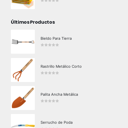
0
out of 5
Últimos Productos
Bieldo Para Tierra
0
out of 5
Rastrillo Metálico Corto
0
out of 5
Palita Ancha Metálica
0
out of 5
Serrucho de Poda