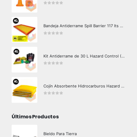
0
out of 5
Bandeja Antiderrame Spill Barrier 117 lts Certificada
0
out of 5
Kit Antiderrame de 30 L Hazard Control (Hidrocarburos - Biodegradable)
0
out of 5
Cojín Absorbente Hidrocarburos Hazard Control
0
out of 5
Últimos Productos
Bieldo Para Tierra