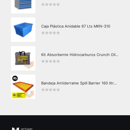
0
out of 5
Caja Plástica Anidable 67 Lts MKN-310
0
out of 5
Kit Absorbente Hidrocarburos Crunch Oil K3000
0
out of 5
Bandeja Antiderrame Spill Barrier 160 litros Certificada
0
out of 5