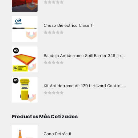
0
out of 5
Chuzo Dieléctrico Clase 1
0
out of 5
Bandeja Antiderrame Spill Barrier 346 litros Certificada
0
out of 5
Kit Antiderrame de 120 L Hazard Control (Hidrocarburos - Biodegradable)
0
out of 5
Productos Más Cotizados
Cono Retráctil