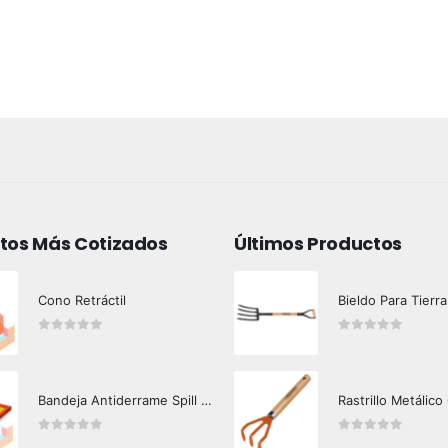
tos Más Cotizados
Últimos Productos
Cono Retráctil
Bieldo Para Tierra
0
out of 5
0
out of 5
Bandeja Antiderrame Spill Barrier 117 lts Certificada
Rastrillo Metálico
0
out of 5
0
out of 5