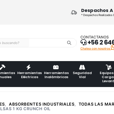
Despachos A 
* Despachos Realizados De
CONTACTANOS
+56 2 64
Chatea con nosotros
amientas
Herramientas
Herramientas
Seguridad
Equipos
nuales
Eléctricas
Inalámbricas
Vial
Carga
Levan
ES
,
ABSORBENTES INDUSTRIALES
,
TODAS LAS MA
LSAS 1 KG CRUNCH OIL