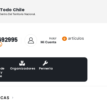
Todo Chile
ntro Del Territorio Nacional.
692995
artículos
Lista de pr
Hola!
0
Mi Cuenta
 de
Organizadores
Pernería
 y
te
RCAS