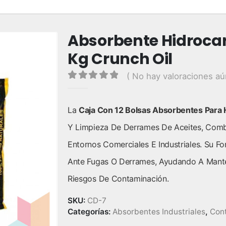
Absorbente Hidrocarb
Kg Crunch Oil
( No hay valoraciones aú
0
out of 5
La
Caja Con 12 Bolsas Absorbentes Para 
Y Limpieza De Derrames De Aceites, Combus
Entornos Comerciales E Industriales. Su Fo
Ante Fugas O Derrames, Ayudando A Mante
Riesgos De Contaminación.
SKU:
CD-7
Categorías:
Absorbentes Industriales
,
Cont