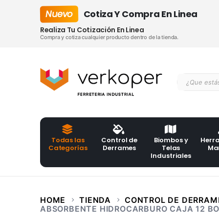
Nuevo
Cotiza Y Compra En Linea
Realiza Tu Cotización En Linea
Compra y cotiza cualquier producto dentro de la tienda.
Todas las
Control de
Biombos y
Herr
Categorías
Derrames
Telas
Ma
Industriales
HOME
TIENDA
CONTROL DE DERRAM
ABSORBENTE HIDROCARBURO CAJA 12 BO