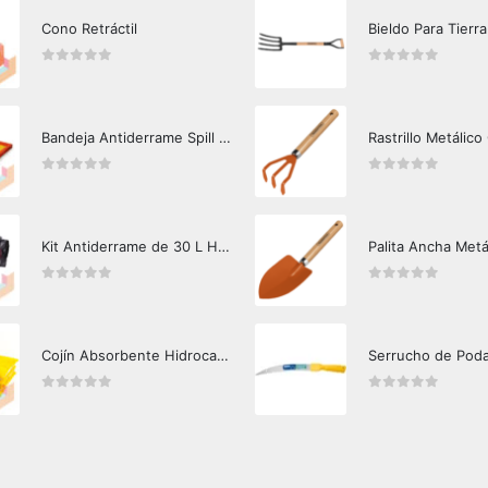
Cono Retráctil
Bieldo Para Tierra
0
out of 5
0
out of 5
Bandeja Antiderrame Spill Barrier 117 lts Certificada
Rastrillo Metálico
0
out of 5
0
out of 5
Kit Antiderrame de 30 L Hazard Control (Hidrocarburos - Biodegradable)
Palita Ancha Metá
0
out of 5
0
out of 5
Cojín Absorbente Hidrocarburos Hazard Control
Serrucho de Pod
0
out of 5
0
out of 5