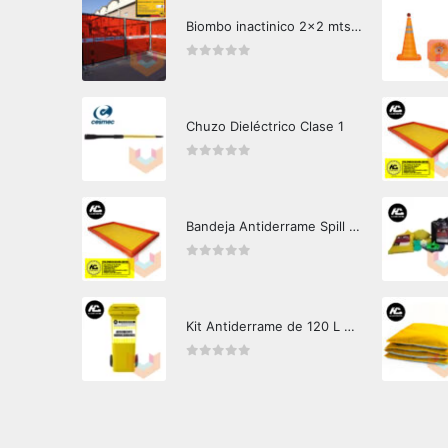
Biombo inactinico 2x2 mts Hazard Control
0
out of 5
Chuzo Dieléctrico Clase 1
0
out of 5
Bandeja Antiderrame Spill Barrier 346 litros Certificada
0
out of 5
Kit Antiderrame de 120 L Hazard Control (Hidrocarburos - Biodegradable)
0
out of 5