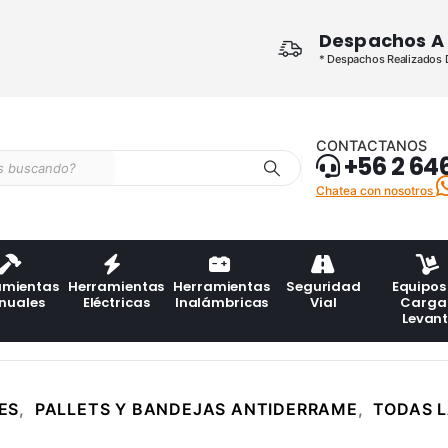
Despachos A 
* Despachos Realizados De
CONTACTANOS
+56 2 64
Chatea con nosotros
amientas
Herramientas
Herramientas
Seguridad
Equipos
nuales
Eléctricas
Inalámbricas
Vial
Carga
Levan
ES
,
PALLETS Y BANDEJAS ANTIDERRAME
,
TODAS 