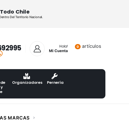
Todo Chile
ntro Del Territorio Nacional.
692995
artículos
Lista de pr
Hola!
0
Mi Cuenta
 de
Organizadores
Pernería
 y
te
LAS MARCAS