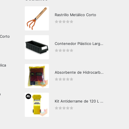
Rastrillo Metálico Corto
0
out of 5
 Corto
Contenedor Plástico Largo 501606
0
out of 5
lica
Absorbente de Hidrocarburos Hazard Control 1kg
0
out of 5
a
Kit Antiderrame de 120 L Hazard Control (Hidrocarburos - Biodegradable)
0
out of 5