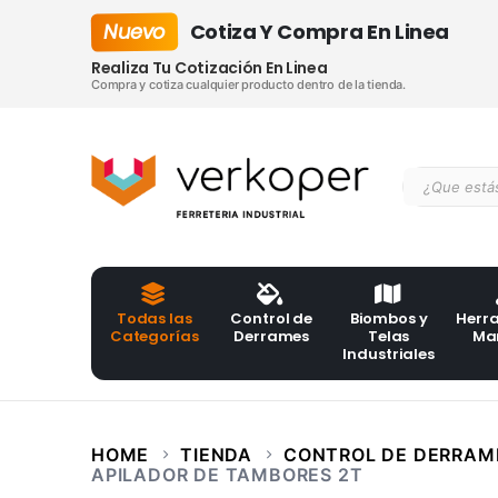
Nuevo
Cotiza Y Compra En Linea
Realiza Tu Cotización En Linea
Compra y cotiza cualquier producto dentro de la tienda.
Todas las
Control de
Biombos y
Herr
Categorías
Derrames
Telas
Ma
Industriales
HOME
TIENDA
CONTROL DE DERRAM
APILADOR DE TAMBORES 2T