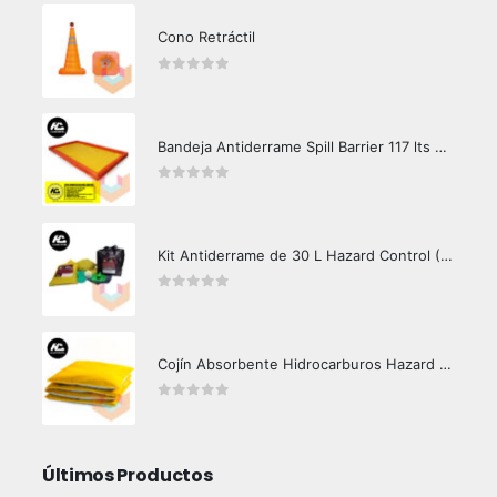
Cono Retráctil
0
out of 5
Bandeja Antiderrame Spill Barrier 117 lts Certificada
0
out of 5
Kit Antiderrame de 30 L Hazard Control (Hidrocarburos - Biodegradable)
0
out of 5
Cojín Absorbente Hidrocarburos Hazard Control
0
out of 5
Últimos Productos