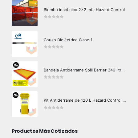
Biombo inactinico 2x2 mts Hazard Control
0
out of 5
Chuzo Dieléctrico Clase 1
0
out of 5
Bandeja Antiderrame Spill Barrier 346 litros Certificada
0
out of 5
Kit Antiderrame de 120 L Hazard Control (Hidrocarburos - Biodegradable)
0
out of 5
Productos Más Cotizados