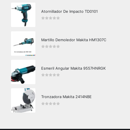
Atornillador De Impacto TD0101
0
out of 5
Martillo Demoledor Makita HM1307C
0
out of 5
Esmeril Angular Makita 9557HNRGK
0
out of 5
Tronzadora Makita 2414NBE
0
out of 5