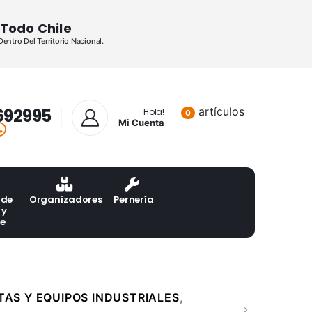
Todo Chile
ntro Del Territorio Nacional.
692995
artículos
Lista de pr
Hola!
0
Mi Cuenta
 de
Organizadores
Pernería
 y
te
AS Y EQUIPOS INDUSTRIALES
,