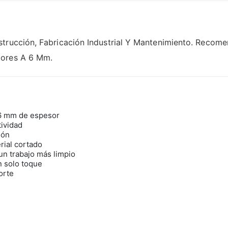
trucción, Fabricación Industrial Y Mantenimiento. Recome
iores A 6 Mm.
 6 mm de espesor
tividad
ión
rial cortado
un trabajo más limpio
n solo toque
orte