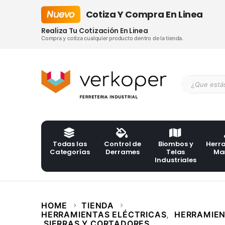
Nuevo
Cotiza Y Compra En Linea
Realiza Tu Cotización En Linea
Compra y cotiza cualquier producto dentro de la tienda.
Todas las
Control de
Biombos y
Herr
Categorías
Derrames
Telas
Ma
Industriales
HOME
TIENDA
HERRAMIENTAS ELÉCTRICAS
,
HERRAMIEN
SIERRAS Y CORTADORES