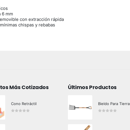
icos
a 6 mm
removible con extracción rápida
n mínimas chispas y rebabas
tos Más Cotizados
Últimos Productos
Cono Retráctil
Bieldo Para Tierra
0
out of 5
0
out of 5