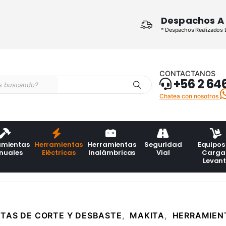
Despachos A 
* Despachos Realizados De
CONTACTANOS
+56 2 64
Chatea con nosotros
amientas
Herramientas
Herramientas
Seguridad
Equipos
nuales
Eléctricas
Inalámbricas
Vial
Carga
Levan
TAS DE CORTE Y DESBASTE
,
MAKITA
,
HERRAMIENT