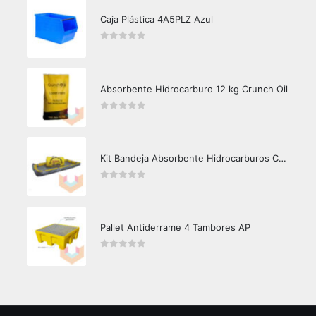
Caja Plástica 4A5PLZ Azul
0
out of 5
Absorbente Hidrocarburo 12 kg Crunch Oil
0
out of 5
Kit Bandeja Absorbente Hidrocarburos Crunch Oil 3000/290
0
out of 5
Pallet Antiderrame 4 Tambores AP
0
out of 5