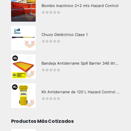
Biombo inactinico 2x2 mts Hazard Control
0
out of 5
Chuzo Dieléctrico Clase 1
0
out of 5
Bandeja Antiderrame Spill Barrier 346 litros Certificada
0
out of 5
Kit Antiderrame de 120 L Hazard Control (Hidrocarburos - Biodegradable)
0
out of 5
Productos Más Cotizados