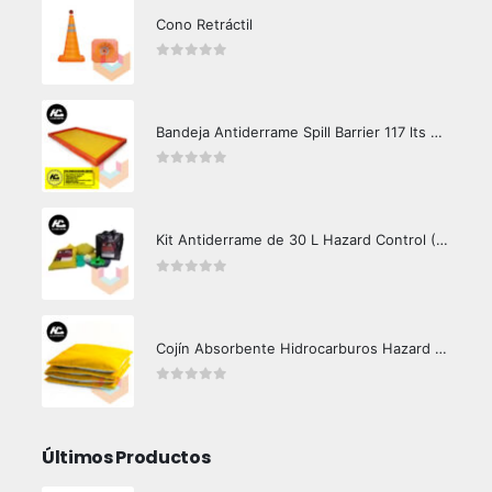
Cono Retráctil
0
out of 5
Bandeja Antiderrame Spill Barrier 117 lts Certificada
0
out of 5
Kit Antiderrame de 30 L Hazard Control (Hidrocarburos - Biodegradable)
0
out of 5
Cojín Absorbente Hidrocarburos Hazard Control
0
out of 5
Últimos Productos