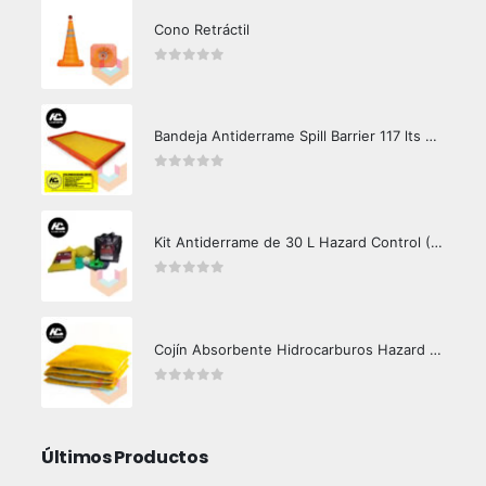
Cono Retráctil
0
out of 5
Bandeja Antiderrame Spill Barrier 117 lts Certificada
0
out of 5
Kit Antiderrame de 30 L Hazard Control (Hidrocarburos - Biodegradable)
0
out of 5
Cojín Absorbente Hidrocarburos Hazard Control
0
out of 5
Últimos Productos