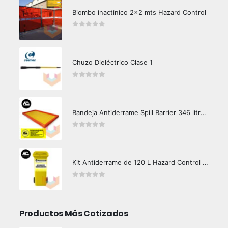
Biombo inactinico 2x2 mts Hazard Control
0
out of 5
Chuzo Dieléctrico Clase 1
0
out of 5
Bandeja Antiderrame Spill Barrier 346 litros Certificada
0
out of 5
Kit Antiderrame de 120 L Hazard Control (Hidrocarburos - Biodegradable)
0
out of 5
Productos Más Cotizados