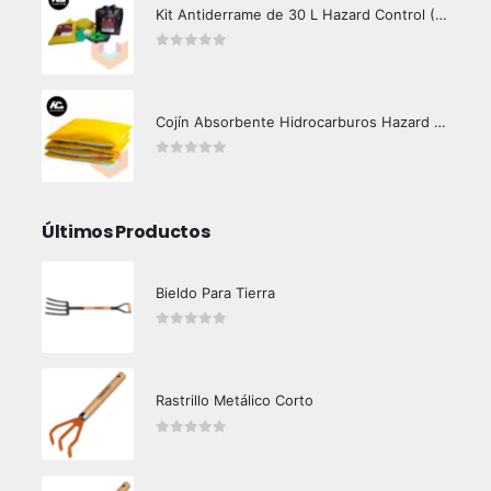
Kit Antiderrame de 30 L Hazard Control (Hidrocarburos - Biodegradable)
0
out of 5
Cojín Absorbente Hidrocarburos Hazard Control
0
out of 5
Últimos Productos
Bieldo Para Tierra
0
out of 5
Rastrillo Metálico Corto
0
out of 5