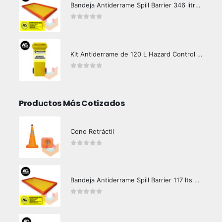
Bandeja Antiderrame Spill Barrier 346 litros Certificada
0
out of 5
Kit Antiderrame de 120 L Hazard Control (Hidrocarburos - Biodegradable)
0
out of 5
Productos Más Cotizados
Cono Retráctil
0
out of 5
Bandeja Antiderrame Spill Barrier 117 lts Certificada
0
out of 5