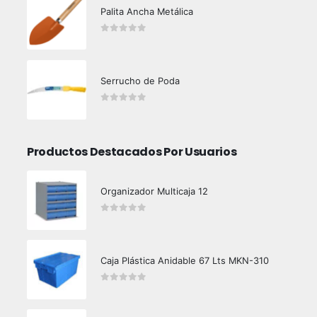
Palita Ancha Metálica
0
out of 5
Serrucho de Poda
0
out of 5
Productos Destacados Por Usuarios
Organizador Multicaja 12
0
out of 5
Caja Plástica Anidable 67 Lts MKN-310
0
out of 5