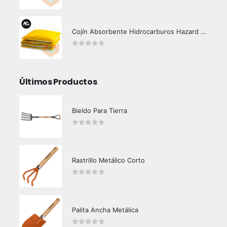
0
out of 5
Cojín Absorbente Hidrocarburos Hazard Control
0
out of 5
Últimos Productos
Bieldo Para Tierra
0
out of 5
Rastrillo Metálico Corto
0
out of 5
Palita Ancha Metálica