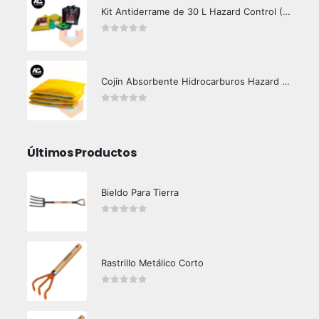
Kit Antiderrame de 30 L Hazard Control (Hidrocarburos - Biodegradable)
0
out of 5
Cojín Absorbente Hidrocarburos Hazard Control
0
out of 5
Últimos Productos
Bieldo Para Tierra
0
out of 5
Rastrillo Metálico Corto
0
out of 5