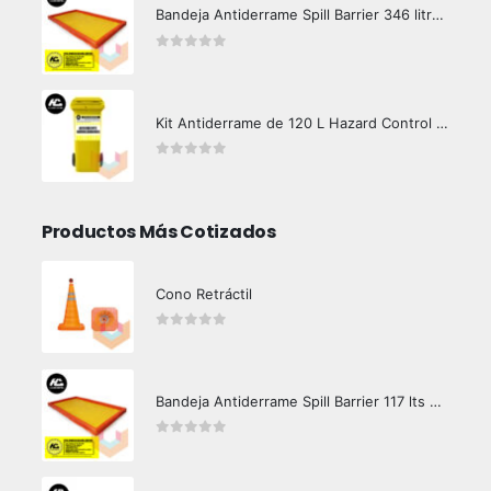
Bandeja Antiderrame Spill Barrier 346 litros Certificada
0
out of 5
Kit Antiderrame de 120 L Hazard Control (Hidrocarburos - Biodegradable)
0
out of 5
Productos Más Cotizados
Cono Retráctil
0
out of 5
Bandeja Antiderrame Spill Barrier 117 lts Certificada
0
out of 5