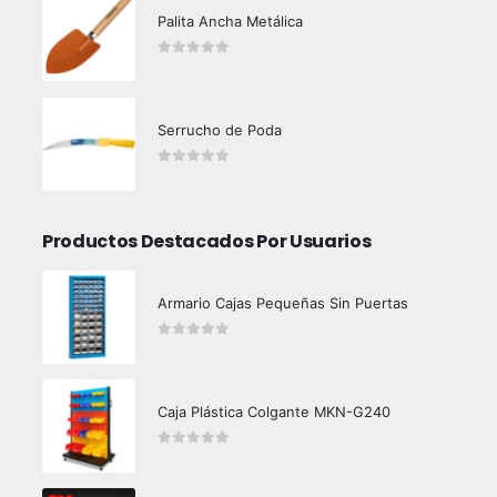
Palita Ancha Metálica
0
out of 5
Serrucho de Poda
0
out of 5
Productos Destacados Por Usuarios
Armario Cajas Pequeñas Sin Puertas
0
out of 5
Caja Plástica Colgante MKN-G240
0
out of 5