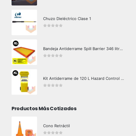
0
out of 5
Chuzo Dieléctrico Clase 1
0
out of 5
Bandeja Antiderrame Spill Barrier 346 litros Certificada
0
out of 5
Kit Antiderrame de 120 L Hazard Control (Hidrocarburos - Biodegradable)
0
out of 5
Productos Más Cotizados
Cono Retráctil