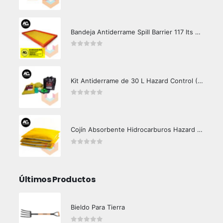
0
out of 5
Bandeja Antiderrame Spill Barrier 117 lts Certificada
0
out of 5
Kit Antiderrame de 30 L Hazard Control (Hidrocarburos - Biodegradable)
0
out of 5
Cojín Absorbente Hidrocarburos Hazard Control
0
out of 5
Últimos Productos
Bieldo Para Tierra