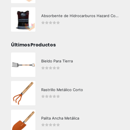
Absorbente de Hidrocarburos Hazard Control 12 Kg
0
out of 5
Últimos Productos
Bieldo Para Tierra
0
out of 5
Rastrillo Metálico Corto
0
out of 5
Palita Ancha Metálica
0
out of 5