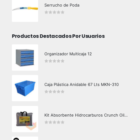
Serrucho de Poda
0
out of 5
Productos Destacados Por Usuarios
Organizador Multicaja 12
0
out of 5
Caja Plástica Anidable 67 Lts MKN-310
0
out of 5
Kit Absorbente Hidrocarburos Crunch Oil K3000
0
out of 5