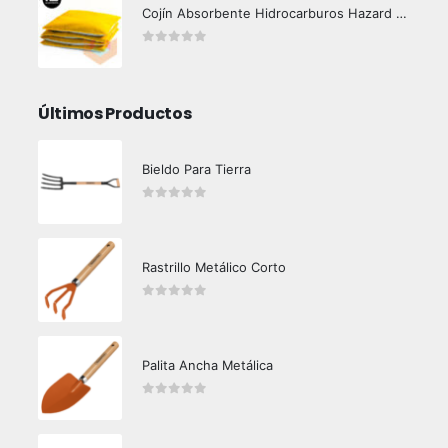
Cojín Absorbente Hidrocarburos Hazard Control
0
out of 5
Últimos Productos
Bieldo Para Tierra
0
out of 5
Rastrillo Metálico Corto
0
out of 5
Palita Ancha Metálica
0
out of 5