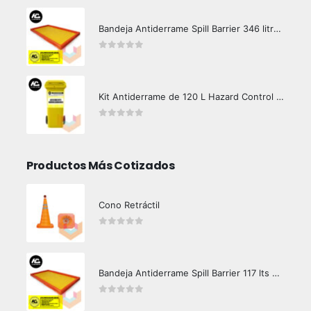
Bandeja Antiderrame Spill Barrier 346 litros Certificada
0
out of 5
Kit Antiderrame de 120 L Hazard Control (Hidrocarburos - Biodegradable)
0
out of 5
Productos Más Cotizados
Cono Retráctil
0
out of 5
Bandeja Antiderrame Spill Barrier 117 lts Certificada
0
out of 5