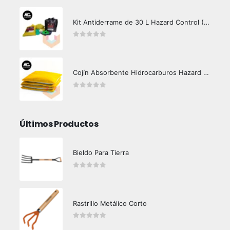
Kit Antiderrame de 30 L Hazard Control (Hidrocarburos - Biodegradable)
0
out of 5
Cojín Absorbente Hidrocarburos Hazard Control
0
out of 5
Últimos Productos
Bieldo Para Tierra
0
out of 5
Rastrillo Metálico Corto
0
out of 5