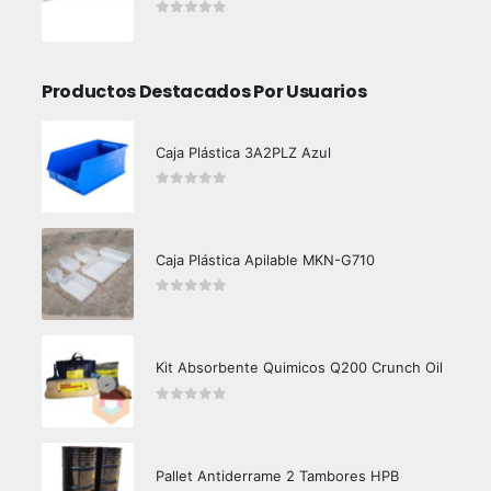
0
out of 5
Productos Destacados Por Usuarios
Caja Plástica 3A2PLZ Azul
0
out of 5
Caja Plástica Apilable MKN-G710
0
out of 5
Kit Absorbente Quimicos Q200 Crunch Oil
0
out of 5
Pallet Antiderrame 2 Tambores HPB