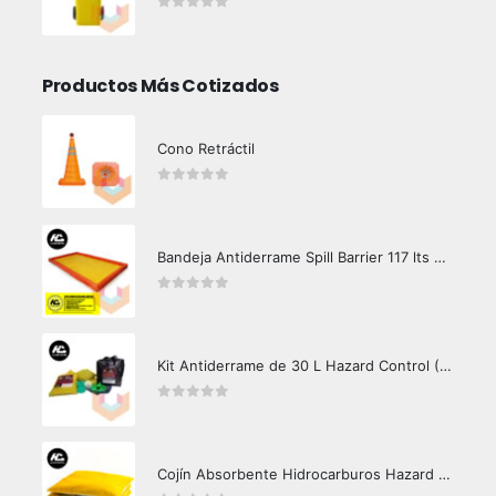
0
out of 5
Productos Más Cotizados
Cono Retráctil
0
out of 5
Bandeja Antiderrame Spill Barrier 117 lts Certificada
0
out of 5
Kit Antiderrame de 30 L Hazard Control (Hidrocarburos - Biodegradable)
0
out of 5
Cojín Absorbente Hidrocarburos Hazard Control