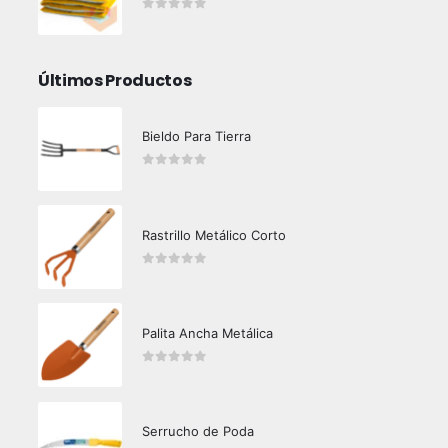
0
out of 5
Últimos Productos
Bieldo Para Tierra
0
out of 5
Rastrillo Metálico Corto
0
out of 5
Palita Ancha Metálica
0
out of 5
Serrucho de Poda