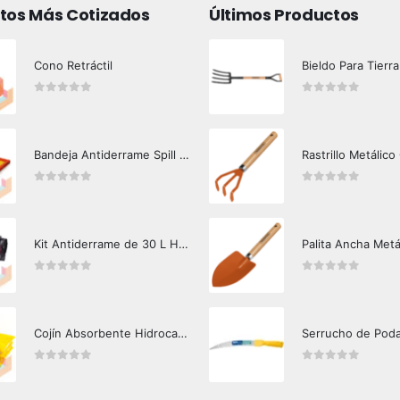
tos Más Cotizados
Últimos Productos
Cono Retráctil
Bieldo Para Tierra
0
out of 5
0
out of 5
Bandeja Antiderrame Spill Barrier 117 lts Certificada
Rastrillo Metálico
0
out of 5
0
out of 5
Kit Antiderrame de 30 L Hazard Control (Hidrocarburos - Biodegradable)
Palita Ancha Metá
0
out of 5
0
out of 5
Cojín Absorbente Hidrocarburos Hazard Control
Serrucho de Pod
0
out of 5
0
out of 5