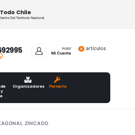
Todo Chile
ntro Del Territorio Nacional.
692995
artículos
Lista de pr
Hola!
0
Mi Cuenta
 de
Organizadores
Pernería
 y
te
EXAGONAL ZINCADO