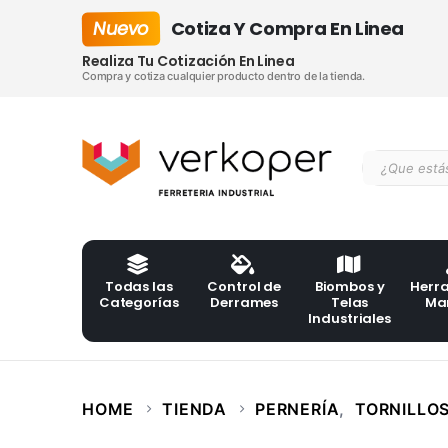
Nuevo
Cotiza Y Compra En Linea
Realiza Tu Cotización En Linea
Compra y cotiza cualquier producto dentro de la tienda.
Todas las
Control de
Biombos y
Herr
Categorías
Derrames
Telas
Ma
Industriales
HOME
TIENDA
PERNERÍA
,
TORNILLO