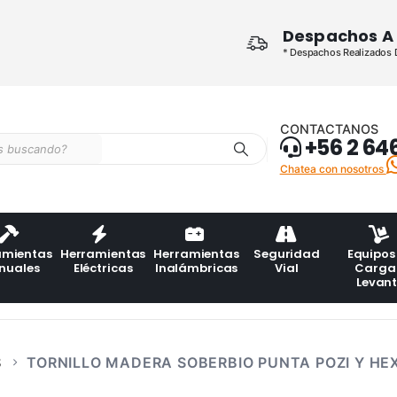
Despachos A 
* Despachos Realizados De
CONTACTANOS
+56 2 64
Chatea con nosotros
amientas
Herramientas
Herramientas
Seguridad
Equipos
nuales
Eléctricas
Inalámbricas
Vial
Carga
Levan
S
TORNILLO MADERA SOBERBIO PUNTA POZI Y H