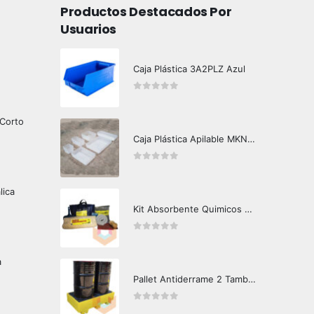
Productos Destacados Por
Usuarios
Caja Plástica 3A2PLZ Azul
0
out of 5
 Corto
Caja Plástica Apilable MKN-G710
0
out of 5
lica
Kit Absorbente Quimicos Q200 Crunch Oil
0
out of 5
a
Pallet Antiderrame 2 Tambores HPB
0
out of 5