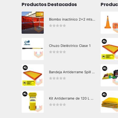
Productos Destacados
Produc
Biombo inactinico 2x2 mts Hazard Control
0
out of 5
Chuzo Dieléctrico Clase 1
0
out of 5
Bandeja Antiderrame Spill Barrier 346 litros Certificada
0
out of 5
Kit Antiderrame de 120 L Hazard Control (Hidrocarburos - Biodegradable)
0
out of 5