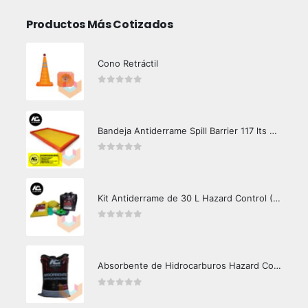
Productos Más Cotizados
Cono Retráctil
0
out of 5
Bandeja Antiderrame Spill Barrier 117 lts Certificada
0
out of 5
Kit Antiderrame de 30 L Hazard Control (Hidrocarburos - Biodegradable)
0
out of 5
Absorbente de Hidrocarburos Hazard Control 12 Kg
0
out of 5