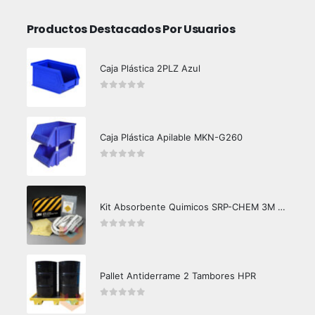
Productos Destacados Por Usuarios
Caja Plástica 2PLZ Azul
0
out of 5
Caja Plástica Apilable MKN-G260
0
out of 5
Kit Absorbente Quimicos SRP-CHEM 3M Caja Master
0
out of 5
Pallet Antiderrame 2 Tambores HPR
0
out of 5