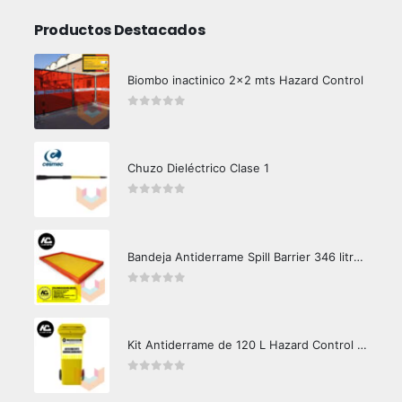
Productos Destacados
Biombo inactinico 2x2 mts Hazard Control
0
out of 5
Chuzo Dieléctrico Clase 1
0
out of 5
Bandeja Antiderrame Spill Barrier 346 litros Certificada
0
out of 5
Kit Antiderrame de 120 L Hazard Control (Hidrocarburos - Biodegradable)
0
out of 5