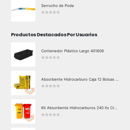
Serrucho de Poda
0
out of 5
Productos Destacados Por Usuarios
Contenedor Plástico Largo 401606
0
out of 5
Absorbente Hidrocarburo Caja 12 Bolsas 1 kg Crunch Oil
0
out of 5
Kit Absorbente Hidrocarburos 240 lts Crunch Oil Área Limpia
0
out of 5