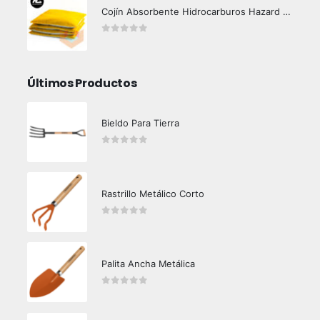
Cojín Absorbente Hidrocarburos Hazard Control
0
out of 5
Últimos Productos
Bieldo Para Tierra
0
out of 5
Rastrillo Metálico Corto
0
out of 5
Palita Ancha Metálica
0
out of 5