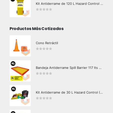
Kit Antiderrame de 120 L Hazard Control (Hidrocarburos - Biodegradable)
0
out of 5
Productos Más Cotizados
Cono Retráctil
0
out of 5
Bandeja Antiderrame Spill Barrier 117 lts Certificada
0
out of 5
Kit Antiderrame de 30 L Hazard Control (Hidrocarburos - Biodegradable)
0
out of 5