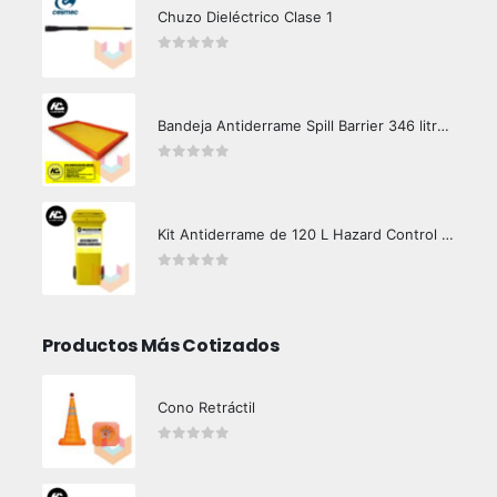
Chuzo Dieléctrico Clase 1
0
out of 5
Bandeja Antiderrame Spill Barrier 346 litros Certificada
0
out of 5
Kit Antiderrame de 120 L Hazard Control (Hidrocarburos - Biodegradable)
0
out of 5
Productos Más Cotizados
Cono Retráctil
0
out of 5