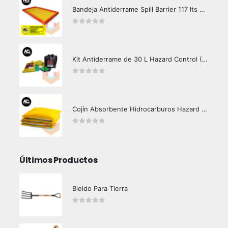
Bandeja Antiderrame Spill Barrier 117 lts Certificada
0
out of 5
Kit Antiderrame de 30 L Hazard Control (Hidrocarburos - Biodegradable)
0
out of 5
Cojín Absorbente Hidrocarburos Hazard Control
0
out of 5
Últimos Productos
Bieldo Para Tierra
0
out of 5