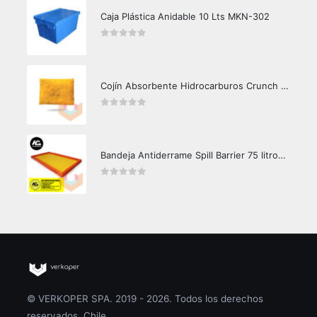
Caja Plástica Anidable 10 Lts MKN-302
0
out of 5
Cojín Absorbente Hidrocarburos Crunch Oil
0
out of 5
Bandeja Antiderrame Spill Barrier 75 litros Certificada
0
out of 5
© VERKOPER SPA. 2019 - 2026. Todos los derechos
reservados. Chile