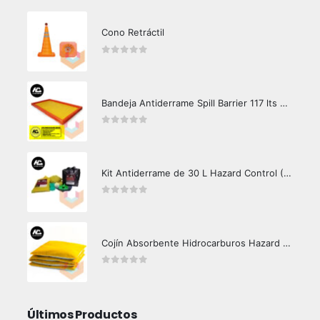
Cono Retráctil
0
out of 5
Bandeja Antiderrame Spill Barrier 117 lts Certificada
0
out of 5
Kit Antiderrame de 30 L Hazard Control (Hidrocarburos - Biodegradable)
0
out of 5
Cojín Absorbente Hidrocarburos Hazard Control
0
out of 5
Últimos Productos