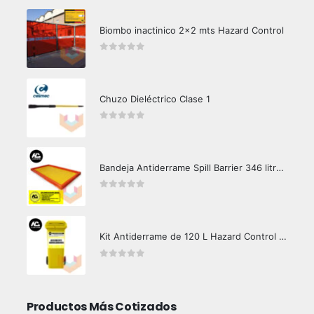
Biombo inactinico 2x2 mts Hazard Control
0
out of 5
Chuzo Dieléctrico Clase 1
0
out of 5
Bandeja Antiderrame Spill Barrier 346 litros Certificada
0
out of 5
Kit Antiderrame de 120 L Hazard Control (Hidrocarburos - Biodegradable)
0
out of 5
Productos Más Cotizados