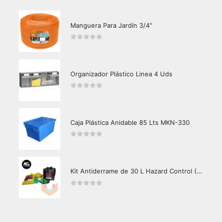
Manguera Para Jardín 3/4"
0
out of 5
Organizador Plástico Linea 4 Uds
0
out of 5
Caja Plástica Anidable 85 Lts MKN-330
0
out of 5
Kit Antiderrame de 30 L Hazard Control (Hidrocarburos - Biodegradable)
0
out of 5