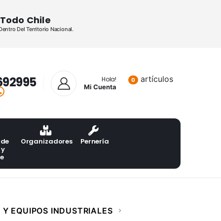
Todo Chile
ntro Del Territorio Nacional.
692995
artículos
Lista de pr
Hola!
0
Mi Cuenta
 de
Organizadores
Pernería
 y
te
Y EQUIPOS INDUSTRIALES