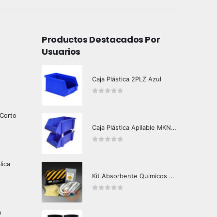
Productos Destacados Por
Usuarios
Caja Plástica 2PLZ Azul
0
out of 5
 Corto
Caja Plástica Apilable MKN-G260
0
out of 5
lica
Kit Absorbente Quimicos SRP-CHEM 3M Caja Master
0
out of 5
a