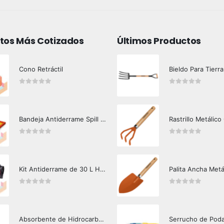
tos Más Cotizados
Últimos Productos
Cono Retráctil
Bieldo Para Tierra
0
out of 5
0
out of 5
Bandeja Antiderrame Spill Barrier 117 lts Certificada
Rastrillo Metálico
0
out of 5
0
out of 5
Kit Antiderrame de 30 L Hazard Control (Hidrocarburos - Biodegradable)
Palita Ancha Metá
0
out of 5
0
out of 5
Absorbente de Hidrocarburos Hazard Control 12 Kg
Serrucho de Pod