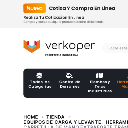
Nuevo
Cotiza Y Compra En Linea
Realiza Tu Cotización En Linea
Compra y cotiza cualquier producto dentro de la tienda.
Todas las
Control de
Biombos y
Herr
Categorías
Derrames
Telas
Ma
Industriales
HOME
TIENDA
EQUIPOS DE CARGA Y LEVANTE
,
HERRAM
CARRETILLA DE MANO EXTRAFORTE TRA