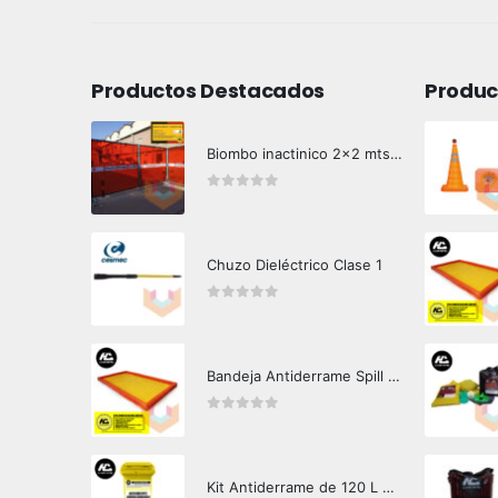
Productos Destacados
Produc
Biombo inactinico 2x2 mts Hazard Control
0
out of 5
Chuzo Dieléctrico Clase 1
0
out of 5
Bandeja Antiderrame Spill Barrier 346 litros Certificada
0
out of 5
Kit Antiderrame de 120 L Hazard Control (Hidrocarburos - Biodegradable)