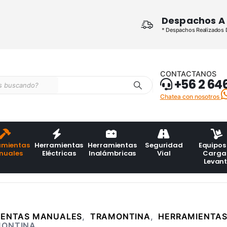
Despachos A 
* Despachos Realizados De
CONTACTANOS
+56 2 64
Chatea con nosotros
amientas
Herramientas
Herramientas
Seguridad
Equipos
nuales
Eléctricas
Inalámbricas
Vial
Carga
Levan
IENTAS MANUALES
,
TRAMONTINA
,
HERRAMIENTAS 
MONTINA