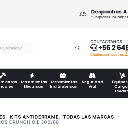
Despachos A 
* Despachos Realizados De
CONTACTANOS
+56 2 64
Chatea con nosotros
amientas
Herramientas
Herramientas
Seguridad
Equipos
nuales
Eléctricas
Inalámbricas
Vial
Carga
Levan
ES
,
KITS ANTIDERRAME
,
TODAS LAS MARCAS
OS CRUNCH OIL 300/80