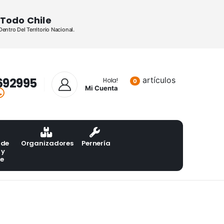
Todo Chile
ntro Del Territorio Nacional.
692995
artículos
Lista de pr
Hola!
0
Mi Cuenta
 de
Organizadores
Pernería
 y
te