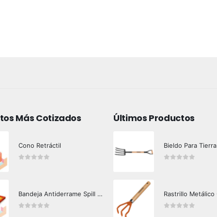
tos Más Cotizados
Últimos Productos
Cono Retráctil
Bieldo Para Tierra
0
out of 5
0
out of 5
Bandeja Antiderrame Spill Barrier 117 lts Certificada
Rastrillo Metálico
0
out of 5
0
out of 5