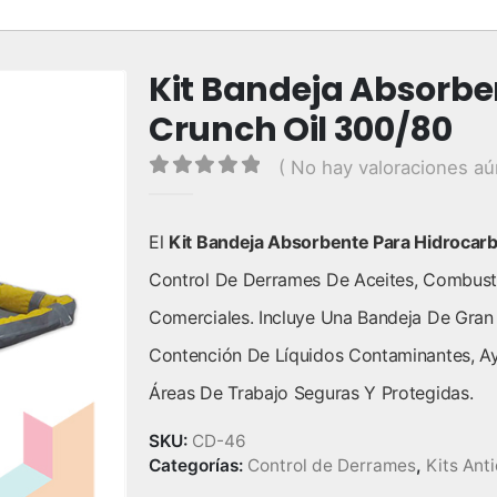
Kit Bandeja Absorbe
Crunch Oil 300/80
( No hay valoraciones aú
0
out of 5
El
Kit Bandeja Absorbente Para Hidrocar
Control De Derrames De Aceites, Combusti
Comerciales. Incluye Una Bandeja De Gran
Contención De Líquidos Contaminantes, A
Áreas De Trabajo Seguras Y Protegidas.
SKU:
CD-46
Categorías:
Control de Derrames
,
Kits Ant