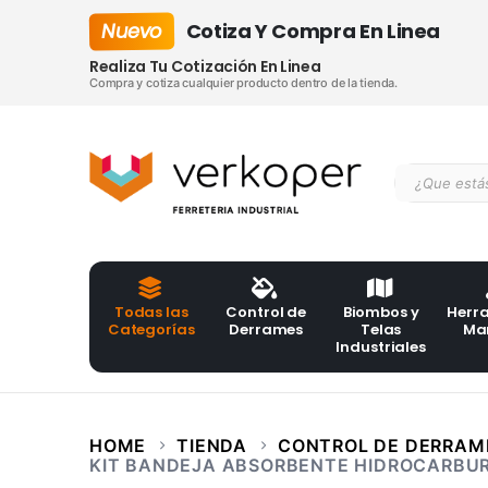
Nuevo
Cotiza Y Compra En Linea
Realiza Tu Cotización En Linea
Compra y cotiza cualquier producto dentro de la tienda.
Todas las
Control de
Biombos y
Herr
Categorías
Derrames
Telas
Ma
Industriales
HOME
TIENDA
CONTROL DE DERRAM
KIT BANDEJA ABSORBENTE HIDROCARBUR