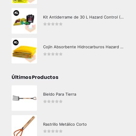
Kit Antiderrame de 30 L Hazard Control (Hidrocarburos - Biodegradable)
0
out of 5
Cojín Absorbente Hidrocarburos Hazard Control
0
out of 5
Últimos Productos
Bieldo Para Tierra
0
out of 5
Rastrillo Metálico Corto
0
out of 5