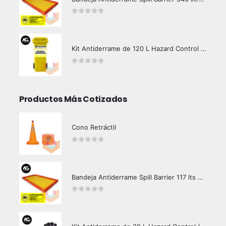
0
out of 5
Kit Antiderrame de 120 L Hazard Control (Hidrocarburos - Biodegradable)
0
out of 5
Productos Más Cotizados
Cono Retráctil
0
out of 5
Bandeja Antiderrame Spill Barrier 117 lts Certificada
0
out of 5