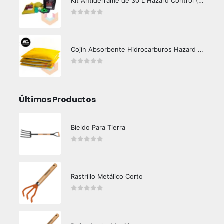
Kit Antiderrame de 30 L Hazard Control (Hidrocarburos - Biodegradable)
0
out of 5
Cojín Absorbente Hidrocarburos Hazard Control
0
out of 5
Últimos Productos
Bieldo Para Tierra
0
out of 5
Rastrillo Metálico Corto
0
out of 5