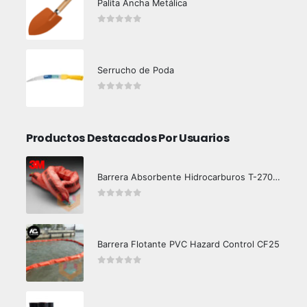
Palita Ancha Metálica
0
out of 5
Serrucho de Poda
0
out of 5
Productos Destacados Por Usuarios
Barrera Absorbente Hidrocarburos T-270 3M
0
out of 5
Barrera Flotante PVC Hazard Control CF25
0
out of 5