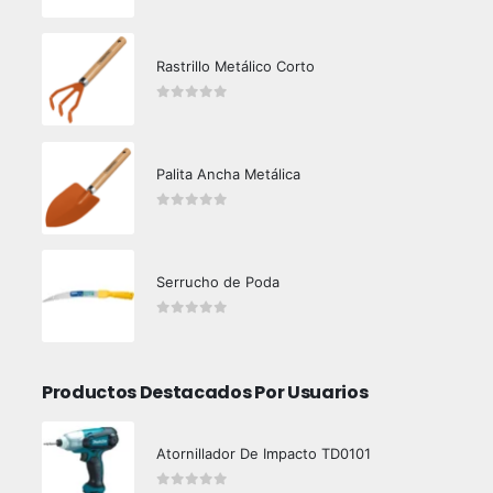
0
out of 5
Rastrillo Metálico Corto
0
out of 5
Palita Ancha Metálica
0
out of 5
Serrucho de Poda
0
out of 5
Productos Destacados Por Usuarios
Atornillador De Impacto TD0101