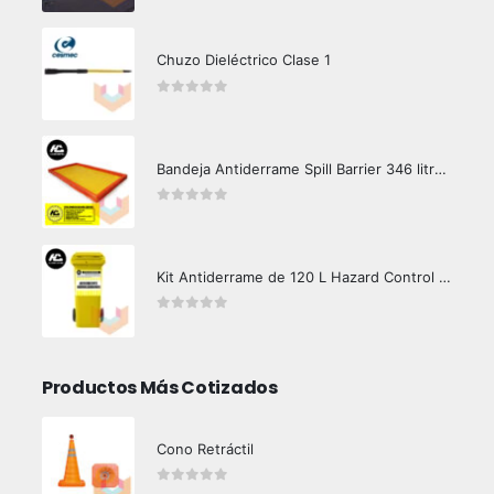
Chuzo Dieléctrico Clase 1
0
out of 5
Bandeja Antiderrame Spill Barrier 346 litros Certificada
0
out of 5
Kit Antiderrame de 120 L Hazard Control (Hidrocarburos - Biodegradable)
0
out of 5
Productos Más Cotizados
Cono Retráctil
0
out of 5