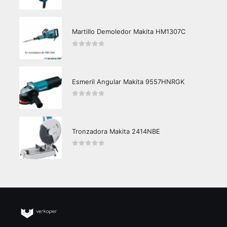
0
out of 5
Martillo Demoledor Makita HM1307C
0
out of 5
Esmeril Angular Makita 9557HNRGK
0
out of 5
Tronzadora Makita 2414NBE
0
out of 5