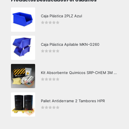
Caja Plástica 2PLZ Azul
0
out of 5
Caja Plástica Apilable MKN-G260
0
out of 5
Kit Absorbente Quimicos SRP-CHEM 3M Caja Master
0
out of 5
Pallet Antiderrame 2 Tambores HPR
0
out of 5