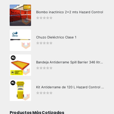
Biombo inactinico 2x2 mts Hazard Control
0
out of 5
Chuzo Dieléctrico Clase 1
0
out of 5
Bandeja Antiderrame Spill Barrier 346 litros Certificada
0
out of 5
Kit Antiderrame de 120 L Hazard Control (Hidrocarburos - Biodegradable)
0
out of 5
Productos Más Cotizados