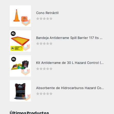
Cono Retráctil
0
out of 5
Bandeja Antiderrame Spill Barrier 117 lts Certificada
0
out of 5
Kit Antiderrame de 30 L Hazard Control (Hidrocarburos - Biodegradable)
0
out of 5
Absorbente de Hidrocarburos Hazard Control 12 Kg
0
out of 5
Últimos Productos